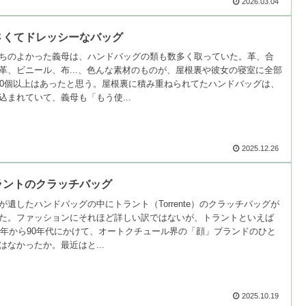
2026.03.04
さくてドレッシーなバッグ
ちのよかった義母は、ハンドバッグの類も数多く取っていた。革、合
革、ビニール、布...、色んな素材のものが、屋根裏や彼女の寝室に全部
00個以上はあったと思う。屋根裏に積み重ねられてたハンドバッグは、
込まれていて、義母も「もう使...
2025.12.26
ラントのクラッチバッグ
が遺したハンドバッグの中にトラント（Torrente）のクラッチバッグが
た。ファッションにそれほど詳しい訳ではないが、トラントといえば
70年から90年代にかけて、オートクチュール界の「顔」ブランドのひと
はなかったか。最近はと...
2025.10.19