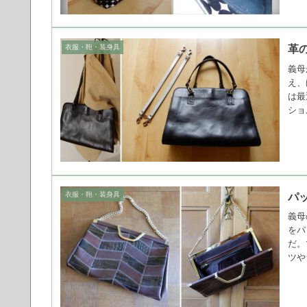
衣服・鞄・装身具
革
義母
え、
は最
ショ
衣服・鞄・装身具
パ
義母
をパ
だ。
ツや