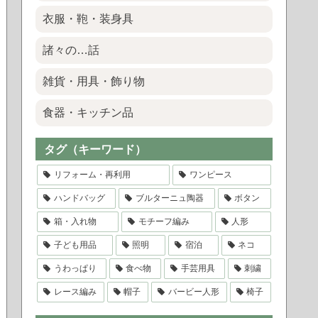
衣服・鞄・装身具
諸々の…話
雑貨・用具・飾り物
食器・キッチン品
タグ（キーワード）
リフォーム・再利用
ワンピース
ハンドバッグ
ブルターニュ陶器
ボタン
箱・入れ物
モチーフ編み
人形
子ども用品
照明
宿泊
ネコ
うわっぱり
食べ物
手芸用具
刺繍
レース編み
帽子
バービー人形
椅子