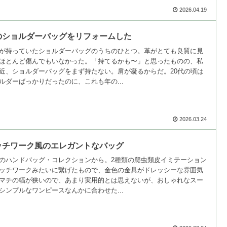
2026.04.19
のショルダーバッグをリフォームした
が持っていたショルダーバッグのうちのひとつ。革がとても良質に見
ほとんど傷んでもいなかった。「持てるかも〜」と思ったものの、私
近、ショルダーバッグをまず持たない。肩が凝るからだ。20代の頃は
ルダーばっかりだったのに、これも年の...
2026.03.24
ッチワーク風のエレガントなバッグ
のハンドバッグ・コレクションから。2種類の爬虫類皮イミテーション
ッチワークみたいに繋げたもので、金色の金具がドレッシーな雰囲気
マチの幅が狭いので、あまり実用的とは思えないが、おしゃれなスー
シンプルなワンピースなんかに合わせた...