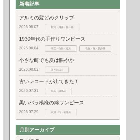
新着記事
アルミの髪どめクリップ
2026.08.07
雑貨・用具・飾り物
1930年代の手作りワンピース
2026.08.04
手芸・布類・道具
衣服・鞄・装身具
小さな町でも夏は賑やか
2026.08.02
諸々の...話
古いレコードが出てきた！
2026.07.31
玩具・娯楽品
黒いバラ模様の綿ワンピース
2026.07.29
衣服・鞄・装身具
月別アーカイブ