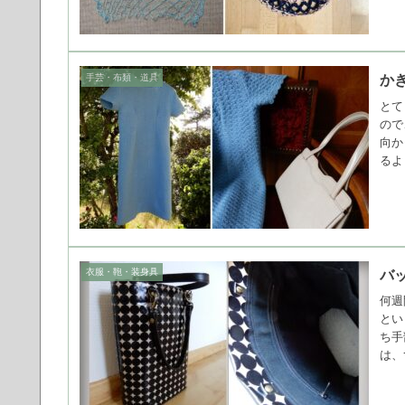
手芸・布類・道具
か
とて
ので
向か
るよ
衣服・鞄・装身具
バ
何週
とい
ち手
は、