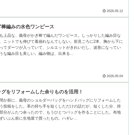
2026.05.12
ぎ棒編みの水色ワンピース
も上品な、義母がかぎ棒で編んだワンピース。しっかりした編み目な
、ニットでも伸びて着崩れなんてしない。前見ごろに2本、胸から下に
ってダーツが入っていて、シルエットがきれいだし、波形になってい
うな編み目も美しい。編み物は、出来る...
2026.05.04
ッグをリフォームした余りものを活用！
間か前に、義母のショルダーバッグをハンドバッグにリフォームした
う投稿をした。革の持ち手を短くしただけの話だが、短くした分、持
部分がふたつ余ったので、もうひとつバッグを作ることにした。布地
ずいぶん前に生地屋で買ったもの。ハギレ...