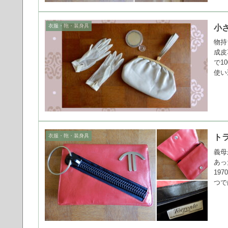
衣服・鞄・装身具
小
物持
成皮
で1
使い
衣服・鞄・装身具
ト
義母
あっ
19
つで