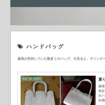
ハンドバッグ
義母が所持していた数多くのバッグ。今見ると、ヴィンテ
衣服・鞄・装身具
夏
義母
色合
のハ
左側