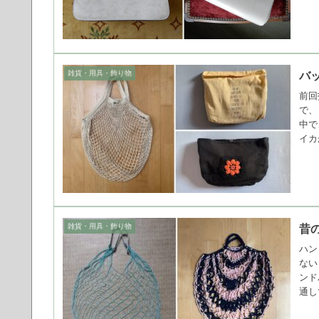
雑貨・用具・飾り物
バ
前回
で、
中で
イカ
雑貨・用具・飾り物
昔
ハン
ない
ンド
通し