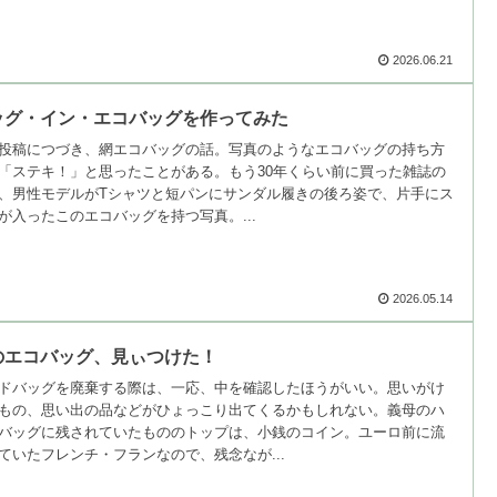
2026.06.21
ッグ・イン・エコバッグを作ってみた
投稿につづき、網エコバッグの話。写真のようなエコバッグの持ち方
「ステキ！」と思ったことがある。もう30年くらい前に買った雑誌の
、男性モデルがTシャツと短パンにサンダル履きの後ろ姿で、片手にス
が入ったこのエコバッグを持つ写真。...
2026.05.14
のエコバッグ、見ぃつけた！
ドバッグを廃棄する際は、一応、中を確認したほうがいい。思いがけ
もの、思い出の品などがひょっこり出てくるかもしれない。義母のハ
バッグに残されていたもののトップは、小銭のコイン。ユーロ前に流
ていたフレンチ・フランなので、残念なが...