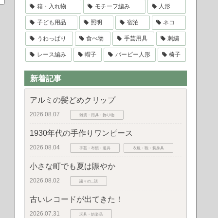
箱・入れ物
モチーフ編み
人形
子ども用品
照明
宿泊
ネコ
うわっぱり
食べ物
手芸用具
刺繍
レース編み
帽子
バービー人形
椅子
新着記事
アルミの髪どめクリップ
2026.08.07
雑貨・用具・飾り物
1930年代の手作りワンピース
2026.08.04
手芸・布類・道具
衣服・鞄・装身具
小さな町でも夏は賑やか
2026.08.02
諸々の...話
古いレコードが出てきた！
2026.07.31
玩具・娯楽品