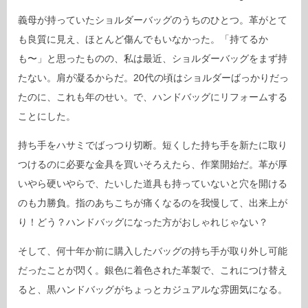
義母が持っていたショルダーバッグのうちのひとつ。革がとて
も良質に見え、ほとんど傷んでもいなかった。「持てるか
も〜」と思ったものの、私は最近、ショルダーバッグをまず持
たない。肩が凝るからだ。20代の頃はショルダーばっかりだっ
たのに、これも年のせい。で、ハンドバッグにリフォームする
ことにした。
持ち手をハサミでばっつり切断。短くした持ち手を新たに取り
つけるのに必要な金具を買いそろえたら、作業開始だ。革が厚
いやら硬いやらで、たいした道具も持っていないと穴を開ける
のも力勝負。指のあちこちが痛くなるのを我慢して、出来上が
り！どう？ハンドバッグになった方がおしゃれじゃない？
そして、何十年か前に購入したバッグの持ち手が取り外し可能
だったことが閃く。銀色に着色された革製で、これにつけ替え
ると、黒ハンドバッグがちょっとカジュアルな雰囲気になる。