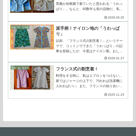
育園か幼稚園で着ていたと思われる「うわっ
ぱり」。なんと、60数年も前の品物だ。私の
幼稚園時代も、丸襟でグレーの無地でできた
2026.03.20
「うわっぱり」をみんなお揃いで着ていたっ
け。青と白のギンガムチェックは、胸元に...
派手柄！ナイロン地の「うわっぱ
衣服・鞄・装身具
り」
以前、「フランス式の割烹着！」というテー
マで、コットンでできた「うわっぱり」の記
事を投稿したが、今度はナイロン製。おしと
やかな雰囲気のあるコットンのものに比べ
2026.01.27
て、こちらは色彩豊かな派手柄だ。右側のう
わっぱりから頭に浮かんだのが「サイケ」フ
フランス式の割烹着！
衣服・鞄・装身具
ァ...
料理をする時に、私はエプロンをつけない。
家ではジャージの上下で、汚れれば洗濯機に
入れればいい。また、フランスの知り合いが
キッチンでエプロンをつけているのを見たこ
2025.11.23
とも、まずない。日本では、どう？写真は、
義母の衣類が入った古いトランクの中にあっ...