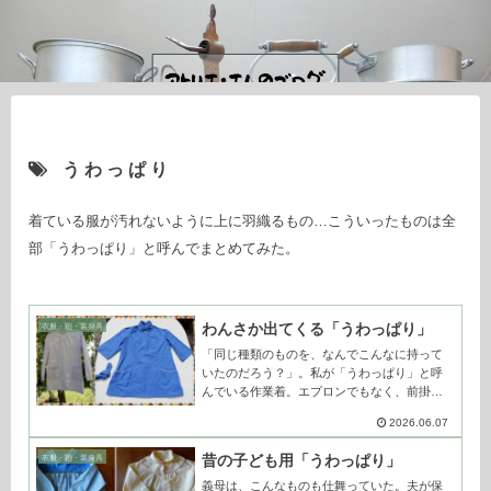
うわっぱり
着ている服が汚れないように上に羽織るもの…こういったものは全
部「うわっぱり」と呼んでまとめてみた。
わんさか出てくる「うわっぱり」
衣服・鞄・装身具
「同じ種類のものを、なんでこんなに持って
いたのだろう？」。私が「うわっぱり」と呼
んでいる作業着。エプロンでもなく、前掛け
でもない。どちらかというと「割烹着」的な
2026.06.07
衣料を、義母はいっぱい持っていた。彼女は
よく、「昔は手仕事がたくさんあったの」と...
昔の子ども用「うわっぱり」
衣服・鞄・装身具
義母は、こんなものも仕舞っていた。夫が保