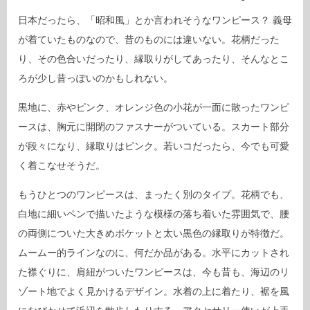
日本だったら、「昭和風」とか言われそうなワンピース？ 義母
が着ていたものなので、昔のものには違いない。花柄だった
り、その色合いだったり、縁取りがしてあったり、そんなとこ
ろが少し昔っぽいのかもしれない。
黒地に、赤やピンク、オレンジ色の小花が一面に散ったワンピ
ースは、胸元に開閉のファスナーがついている。スカート部分
が段々になり、縁取りはピンク。若いコだったら、今でも可愛
く着こなせそうだ。
もうひとつのワンピースは、まったく別のタイプ。花柄でも、
白地に細いペンで描いたような模様の落ち着いた雰囲気で、腰
の両側についた大きめポケットと太い黒色の縁取りが特徴だ。
ムームー的ラインなのに、何だか品がある。水平にカットされ
た襟ぐりに、肩紐がついたワンピースは、今も昔も、海辺のリ
ゾート地でよく見かけるデザイン。水着の上に着たり、裾を風