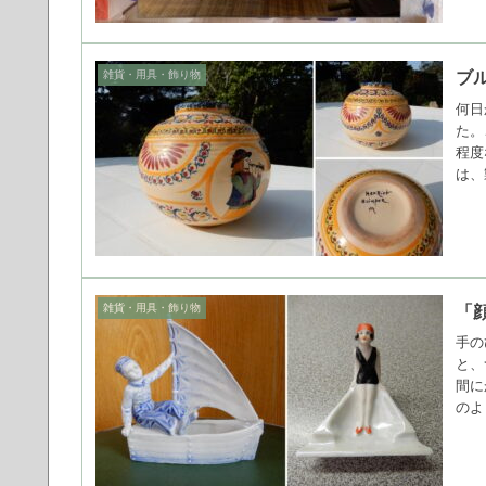
雑貨・用具・飾り物
ブ
何日
た。
程度
は、
雑貨・用具・飾り物
「
手の
と、
間に
のよ