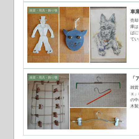
雑貨・用具・飾り物
車
売却
庫は
ばに
てい
雑貨・用具・飾り物
「
雑貨
ェ」
の中
木製