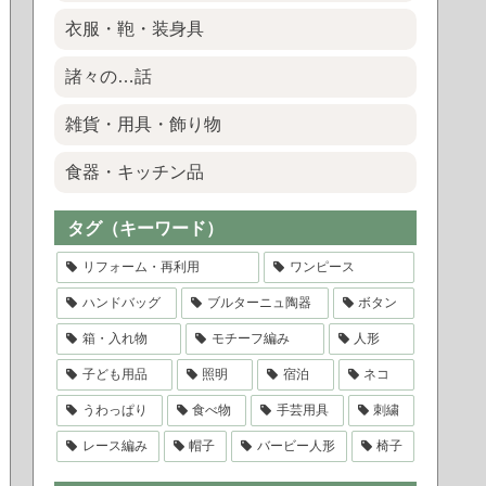
衣服・鞄・装身具
諸々の…話
雑貨・用具・飾り物
食器・キッチン品
タグ（キーワード）
リフォーム・再利用
ワンピース
ハンドバッグ
ブルターニュ陶器
ボタン
箱・入れ物
モチーフ編み
人形
子ども用品
照明
宿泊
ネコ
うわっぱり
食べ物
手芸用具
刺繍
レース編み
帽子
バービー人形
椅子