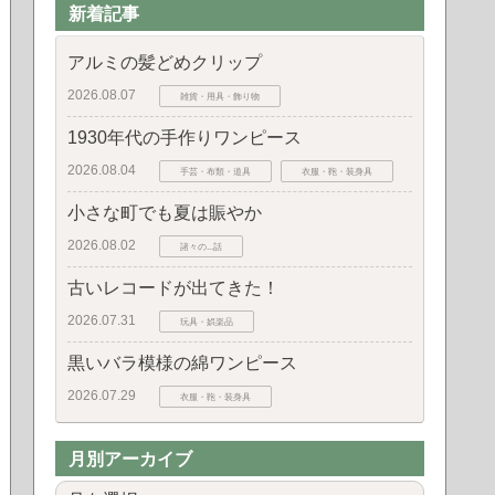
新着記事
アルミの髪どめクリップ
2026.08.07
雑貨・用具・飾り物
1930年代の手作りワンピース
2026.08.04
手芸・布類・道具
衣服・鞄・装身具
小さな町でも夏は賑やか
2026.08.02
諸々の...話
古いレコードが出てきた！
2026.07.31
玩具・娯楽品
黒いバラ模様の綿ワンピース
2026.07.29
衣服・鞄・装身具
月別アーカイブ