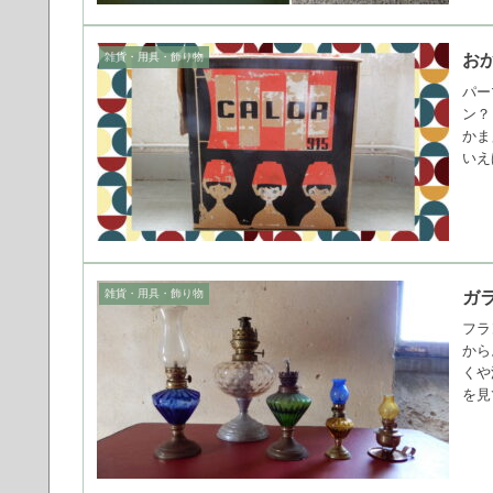
雑貨・用具・飾り物
お
パー
ン？
かま
いえ
雑貨・用具・飾り物
ガ
フラ
から
くや
を見