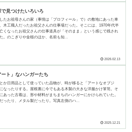
庫で見つけたいろいろ
したお祖母さんの家（事情は「プロフィール」で）の敷地にあった車
、木工職人だったお祖父さんの仕事場だった。そこには、1970年代半
亡くなったお祖父さんの仕事道具が「そのまま」という感じで残され
た。のこぎりや金槌のほか、名前も知...
2026.02.13
アート」なハンガーたち
とか日用品として使っていた品物が、時が移ると「アートなオブジ
になったりする。屋根裏に今でもある木製の大きな洋服かけ箪笥。そ
にあった古着は、形や材料がまちまちのハンガーにかけられていた。
だったり、メタル製だったり。写真左側のハ...
2025.12.21