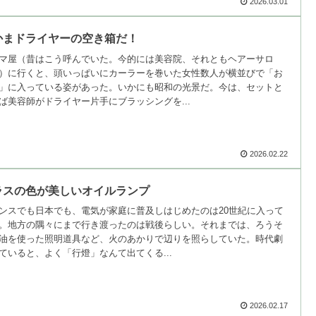
2026.03.01
かまドライヤーの空き箱だ！
マ屋（昔はこう呼んでいた。今的には美容院、それともヘアーサロ
）に行くと、頭いっぱいにカーラーを巻いた女性数人が横並びで「お
」に入っている姿があった。いかにも昭和の光景だ。今は、セットと
ば美容師がドライヤー片手にブラッシングを...
2026.02.22
ラスの色が美しいオイルランプ
ンスでも日本でも、電気が家庭に普及しはじめたのは20世紀に入って
。地方の隅々にまで行き渡ったのは戦後らしい。それまでは、ろうそ
油を使った照明道具など、火のあかりで辺りを照らしていた。時代劇
ていると、よく「行燈」なんて出てくる...
2026.02.17