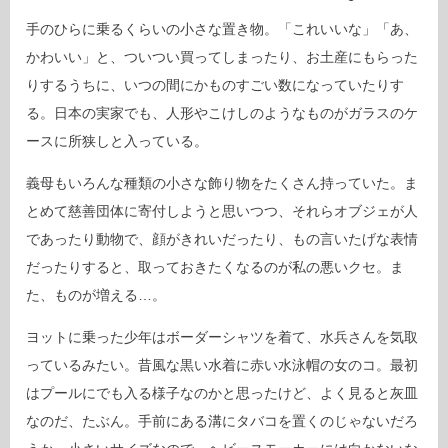
手のひらに乗るくらいの小さな置き物。「これいいな」「あ、
かわいい」と、ついつい買ってしまったり、お土産にもらった
りするうちに、いつの間にかものすごい数になっていたりす
る。日本の実家でも、人形やこけしのようなものがガラスのケ
ースに所狭しと入っている。
義母もいろんな種類の小さな飾り物をたくさん持っていた。ま
とめて慈善団体に寄付しようと思いつつ、それらオブジェが人
であったり動物で、顔がきれいだったり、もの言いたげな表情
だったりすると、取っておきたくなるのが私の悪いクセ。ま
た、ものが増える…。
ヨットに乗った少年はボーダーシャツを着て、水兵さんを気取
っているみたい。昔風な黒い水着に赤い水泳帽の女のコ。最初
はプールにでも入る様子なのかと思ったけど、よく見ると灰皿
なのだ、たぶん。手前にある溝にタバコを置くのじゃないだろ