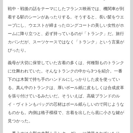
戦中・戦後の話をテーマにしたフランス映画では、機関車が到
着する駅のシーンがあったりする。そうすると、長い髪をウエ
ーブにし、ウエストが締まったロングコートの美しい女性がホ
ームに降り立つと、必ず持っているのが「トランク」だ。旅行
カバンだが、スーツケースではなく「トランク」という言葉が
ぴったり。
義母が大切に保管していた古着の多くは、何種類ものトランク
に仕舞われていた。そんなトランクの中から3つを紹介。一番
下のは木製で持ち手のハンドルにしっかりした皮を使ってい
る。真ん中のトランクは、厚いボール紙に皮もしくは合成皮革
を張り付けているみたいだ。そういえば、高級ブランドのル
イ・ヴィトンもバッグの芯材はボール紙らしいので同じような
ものかも。内側は格子模様で、古着を出したら底に小さな鍵が
見つかった。