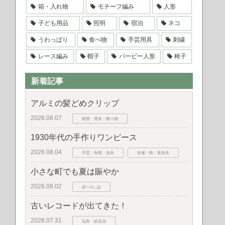
箱・入れ物
モチーフ編み
人形
子ども用品
照明
宿泊
ネコ
うわっぱり
食べ物
手芸用具
刺繍
レース編み
帽子
バービー人形
椅子
新着記事
アルミの髪どめクリップ
2026.08.07
雑貨・用具・飾り物
1930年代の手作りワンピース
2026.08.04
手芸・布類・道具
衣服・鞄・装身具
小さな町でも夏は賑やか
2026.08.02
諸々の...話
古いレコードが出てきた！
2026.07.31
玩具・娯楽品