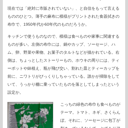
現在では「絶対に市販されていない」、と自信をもって言える
もののひとつ。薄手の麻布に模様がプリントされた食器拭きの
布巾で、1950年代か60年代のものだろうか。
キッチンで使うものなので、模様は食べものや家事に関連する
ものが多い。左側の布巾には、鍋やカップ、ソーセージ、ハ
ム、卵、野菜や果物、お菓子のタルトなどが描かれている。右
側は、ちょっとしたストーリーもの。ホウキの周りには、ティ
ーポットや鉢植え、瓶が飛び交い、割れた皿とティーカップを
前に、ニワトリがびっくりしちゃっている。誰かが掃除をして
いて、うっかり棚に乗っていたものを落としてしまったという
設定か。
こっちの緑色の布巾も食べものが
テーマ。トマト、ネギ、さくらん
ぼ。それに、ソーセージに包丁が