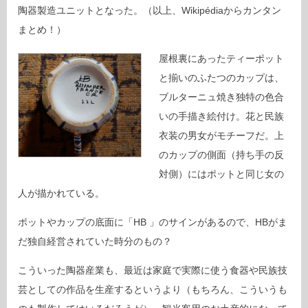
陶器製造ユニットとなった。（以上、Wikipédiaからカンタン
まとめ！）
屋根裏にあったティーポット
と揃いのふたつのカップは、
ブルターニュ焼き独特の色合
いの手描き絵付け。花と民族
衣装の男女がモチーフだ。上
のカップの側面（持ち手の反
対側）にはポットと同じ女の
人が描かれている。
ポットやカップの底面に「HB 」のサインがあるので、HBがま
だ独自経営されていた時分のもの？
こういった陶器産業も、最近は家庭で実際に使う食器や民族技
芸としての作品を生産するというより（もちろん、こういうも