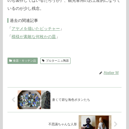
のも製作してはいるだろうが）、観光客用のお土産的になって
いるのが少し残念。
過去の関連記事
「
アヤメを描いたピッチャー
」
「
模様が素敵な何枚かの皿
」
食器・キッチン品
ブルターニュ陶器
Atelier M
蒼くて碧な海色ボタンたち
不思議ちゃんな人形