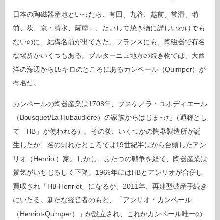
日本の陶磁器産地といったら、有田、九谷、越前、常滑、備
前、萩、京・清水、薩摩…、たいして焼き物に詳しいわけでも
ないのに、結構名前が出てきた。フランスにも、陶磁器で有名
な場所がいくつもある。ブルターニュ地方の焼き物では、大西
洋の海辺から15キロのところにあるカンペール（Quimper）が
有名だ。
カンペールの陶器産業は1708年、ブスケ／ラ・ユボディエール
（Bousquet/La Hubaudière）の家族からはじまった（通称とし
て「HB」が使われる）。その後、いくつかの陶器製造所が誕
生したが、名の知れたところでは19世紀半ばから台頭したアン
リオ（Henriot）家。しかし、ふたつの戦争を経て、陶器産業は
景気がいちじるしく下降。1969年にはHBとアンリオが合併し
買収され「HB-Henriot」になるが、2011年、再建型破産手続き
にいたる。新たな経営者のもと、「アンリオ・カンペール
（Henriot-Quimper）」が設立され、これがカンペール唯一の