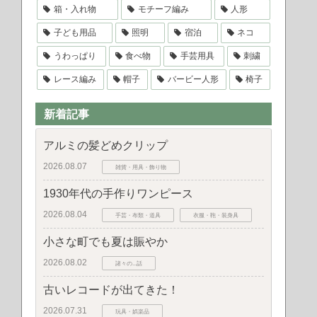
箱・入れ物
モチーフ編み
人形
子ども用品
照明
宿泊
ネコ
うわっぱり
食べ物
手芸用具
刺繍
レース編み
帽子
バービー人形
椅子
新着記事
アルミの髪どめクリップ
2026.08.07
雑貨・用具・飾り物
1930年代の手作りワンピース
2026.08.04
手芸・布類・道具
衣服・鞄・装身具
小さな町でも夏は賑やか
2026.08.02
諸々の...話
古いレコードが出てきた！
2026.07.31
玩具・娯楽品