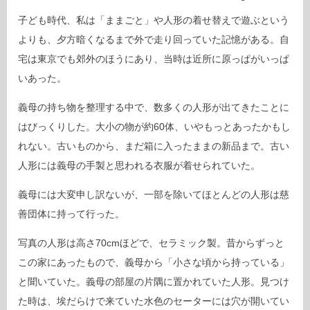
子ども時代、私は「ままごと」や人形の着せ替えで遊ぶという
よりも、夕方暗くなるまで外で走り回っていた記憶がある。自
宅は東京でも郊外のほうにあり、当時は近所に原っぱがいっぱ
いあった。
義母の持ち物を整理する中で、数多くの人形が出てきたことに
はびっくりした。大小の物が約60体、いやもっとあったかもし
れない。古いものから、まだ箱に入ったままの新品まで。古い
人形には義母の手製と思われる衣服が着せられていた。
義母には大変申し訳ないが、一部を除いてほとんどの人形は慈
善団体に持って行った。
写真の人形は高さ70cmほどで、セラミック製。昔からずっと
この家にあったもので、義母から「小さな頃から持っている」
と聞いていた。義母の部屋の片隅に置かれていた人形。見つけ
た時は、埃だらけで来ていた水色のセーターには穴が開いてい