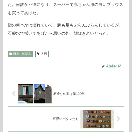
た。何故か不憫になり、スーパーで赤ちゃん用の白いブラウス
を買ってあげた。
指の何本かは壊れていて、腕も足もぶらんぶらんしているが、
石鹸水で拭いてあげたら思いの外、顔はきれいだった。
玩具・娯楽品
人形
Atelier M
石造りの家は築120年
可愛いボタンたち