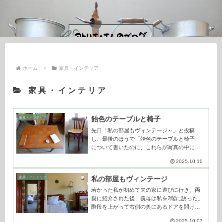
ホーム
家具・インテリア
家具・インテリア
飴色のテーブルと椅子
家具・インテリア
先日「私の部屋もヴィンテージ～」と投稿
し、最後のほうで「飴色のテーブルと椅子」
について書いたのに、これらが写真の中に入
っていなかったことが気になっていた。こち
2025.10.10
らが、そのテーブルと椅子。とてもシンプル
なテーブルで、引き出しもなく「机」という
私の部屋もヴィンテージ
家具・インテリア
よ...
若かった私が初めて夫の家に遊びに行き、両
親に紹介された後、義母は私を2階に誘った。
階段を上がって右側の奥にあるドアを開ける
と「ここがあなたの部屋ね」と言って、あれ
2025.10.07