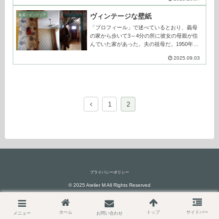
これと部屋の使い方の説明をしてくれた。そ
れ以来、夏の休暇に滞在する時も、こうし...
ヴィンテージな壁紙
家具・インテリア
「プロフィール」で述べているとおり、義母
の家から歩いて3～4分の所に彼女の母親が住
んでいた家があった。夫の祖母だ。1950年代
に新築された当初は、お祖父さんとお祖母さ
2025.09.03
ん、それから義父と一緒になる前の義母の3人
がここで暮らしていた。1970年...
前
1
2
へ
プライバシーポリシー
© 2025 Atelier M All Rights Reserved
ホーム
トップ
サイドバー
メニュー
お問い合わせ